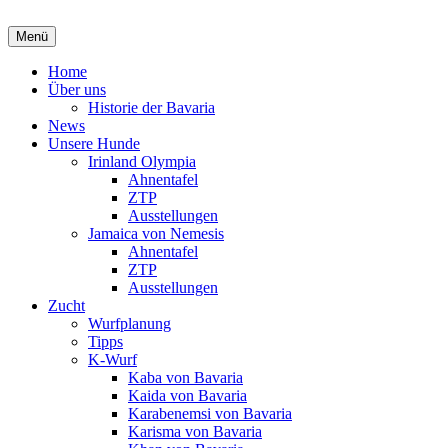
Zum
Inhalt
Menü
Dobermannzwinger von Bavaria
springen
Home
Über uns
Historie der Bavaria
News
Unsere Hunde
Irinland Olympia
Ahnentafel
ZTP
Ausstellungen
Jamaica von Nemesis
Ahnentafel
ZTP
Ausstellungen
Zucht
Wurfplanung
Tipps
K-Wurf
Kaba von Bavaria
Kaida von Bavaria
Karabenemsi von Bavaria
Karisma von Bavaria